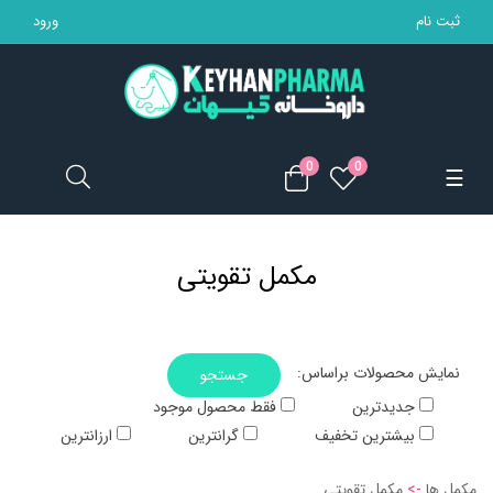
ثبت نام
ورود
تجهیزات پزشکی
مکمل ها
0
0
Toggle
☰
محصولات بهداشتی
navigation
مادر و کودک
مکمل تقویتی
محصولات آرایشی
خانه
:نمایش محصولات براساس
جستجو
جدیدترین
فقط محصول موجود
بیشترین تخفیف
گرانترین
ارزانترین
مکمل ها
->
مکمل تقویتی