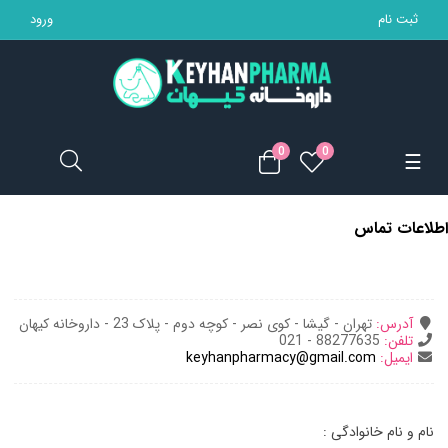
ثبت نام
ورود
تجهیزات پزشکی
مکمل ها
0
0
Toggle
☰
محصولات بهداشتی
navigation
اطلاعات تماس
مادر و کودک
محصولات آرایشی
آدرس:
تهران - گیشا - کوی نصر - کوچه دوم - پلاک 23 - داروخانه کیهان
خانه
تلفن:
88277635 - 021
ایمیل:
keyhanpharmacy@gmail.com
نام و نام خانوادگی :