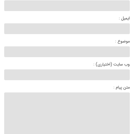
ایمیل :
موضوع :
وب سایت (اختیاری) :
متن پیام :