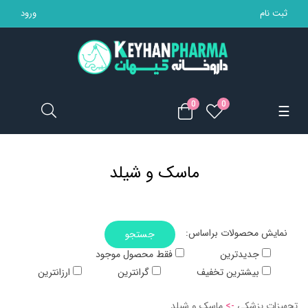
ثبت نام
ورود
تجهیزات پزشکی
مکمل ها
0
0
Toggle
☰
محصولات بهداشتی
navigation
مادر و کودک
ماسک و شیلد
محصولات آرایشی
خانه
:نمایش محصولات براساس
جستجو
جدیدترین
فقط محصول موجود
بیشترین تخفیف
گرانترین
ارزانترین
تجهیزات پزشکی
->
ماسک و شیلد