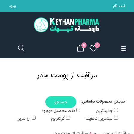
ثبت نام
ورود
تجهیزات پزشکی
مکمل ها
0
0
Toggle
☰
محصولات بهداشتی
navigation
مادر و کودک
مراقبت از پوست مادر
محصولات آرایشی
خانه
:نمایش محصولات براساس
جستجو
جدیدترین
فقط محصول موجود
بیشترین تخفیف
گرانترین
ارزانترین
مراقبت از پوست و مو
->
مراقبت از پوست مادر