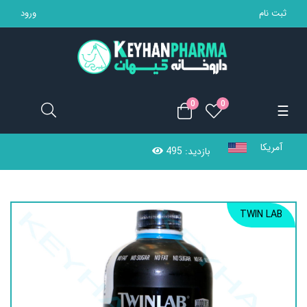
ثبت نام
ورود
تجهیزات پزشکی
مکمل ها
0
0
Toggle
☰
محصولات بهداشتی
navigation
آمریکا
بازدید: 495
مادر و کودک
محصولات آرایشی
TWIN LAB
خانه